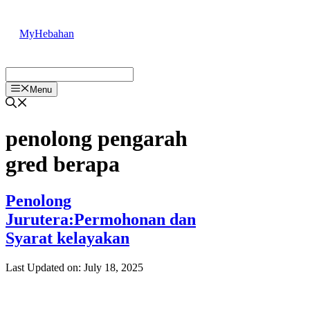
Skip
to
MyHebahan
content
Menu
penolong pengarah
gred berapa
Penolong
Jurutera:Permohonan dan
Syarat kelayakan
Last Updated on: July 18, 2025