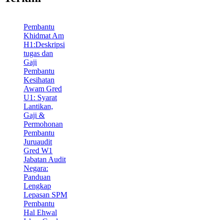
Pembantu
Khidmat Am
H1:Deskripsi
tugas dan
Gaji
Pembantu
Kesihatan
Awam Gred
U1: Syarat
Lantikan,
Gaji &
Permohonan
Pembantu
Juruaudit
Gred W1
Jabatan Audit
Negara:
Panduan
Lengkap
Lepasan SPM
Pembantu
Hal Ehwal