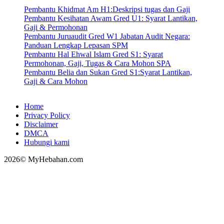
Pembantu Khidmat Am H1:Deskripsi tugas dan Gaji
Pembantu Kesihatan Awam Gred U1: Syarat Lantikan,
Gaji & Permohonan
Pembantu Juruaudit Gred W1 Jabatan Audit Negara:
Panduan Lengkap Lepasan SPM
Pembantu Hal Ehwal Islam Gred S1: Syarat
Permohonan, Gaji, Tugas & Cara Mohon SPA
Pembantu Belia dan Sukan Gred S1:Syarat Lantikan,
Gaji & Cara Mohon
Home
Privacy Policy
Disclaimer
DMCA
Hubungi kami
2026© MyHebahan.com