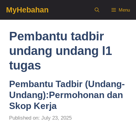
Skip
MyHebahan
Menu
to
content
Pembantu tadbir
undang undang l1
tugas
Pembantu Tadbir (Undang-
Undang):Permohonan dan
Skop Kerja
Published on: July 23, 2025