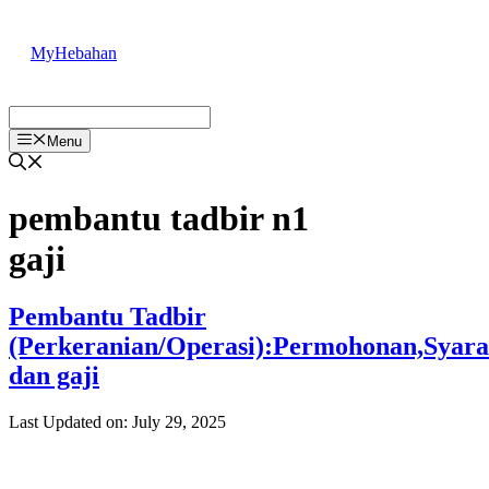
Skip
to
MyHebahan
content
Menu
pembantu tadbir n1
gaji
Pembantu Tadbir
(Perkeranian/Operasi):Permohonan,Syara
dan gaji
Last Updated on: July 29, 2025