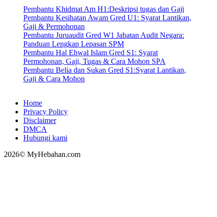
Pembantu Khidmat Am H1:Deskripsi tugas dan Gaji
Pembantu Kesihatan Awam Gred U1: Syarat Lantikan,
Gaji & Permohonan
Pembantu Juruaudit Gred W1 Jabatan Audit Negara:
Panduan Lengkap Lepasan SPM
Pembantu Hal Ehwal Islam Gred S1: Syarat
Permohonan, Gaji, Tugas & Cara Mohon SPA
Pembantu Belia dan Sukan Gred S1:Syarat Lantikan,
Gaji & Cara Mohon
Home
Privacy Policy
Disclaimer
DMCA
Hubungi kami
2026© MyHebahan.com