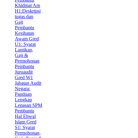
Khidmat Am
H1:Deskripsi
tugas dan
Gaji
Pembantu
Kesihatan
Awam Gred
U1: Syarat
Lantikan,
Gaji &
Permohonan
Pembantu
Juruaudit
Gred W1
Jabatan Audit
Negara:
Panduan
Lengkap
Lepasan SPM
Pembantu
Hal Ehwal
Islam Gred
S1: Syarat
Permohonan,