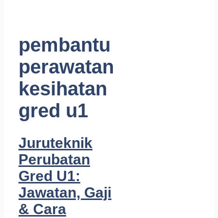
pembantu
perawatan
kesihatan
gred u1
Juruteknik
Perubatan
Gred U1:
Jawatan, Gaji
& Cara