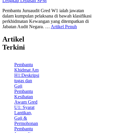
Pembantu Juruaudit Gred W1 ialah jawatan
dalam kumpulan pelaksana di bawah klasifikasi
perkhidmatan Kewangan yang ditempatkan di
Jabatan Audit Negara. …
Artikel Penuh
Artikel
Terkini
Pembantu
Khidmat Am
H1:Deskripsi
tugas dan
Gaji
Pembantu
Kesihatan
Awam Gred
U1: Syarat
Lantikan,
Gaji &
Permohonan
Pembantu