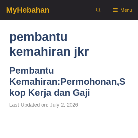
Skip
MyHebahan
Menu
to
content
pembantu
kemahiran jkr
Pembantu
Kemahiran:Permohonan,S
kop Kerja dan Gaji
Last Updated on: July 2, 2026