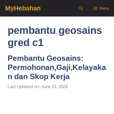
Skip
MyHebahan
Menu
to
content
pembantu geosains
gred c1
Pembantu Geosains:
Permohonan,Gaji,Kelayaka
n dan Skop Kerja
Last Updated on: June 23, 2026