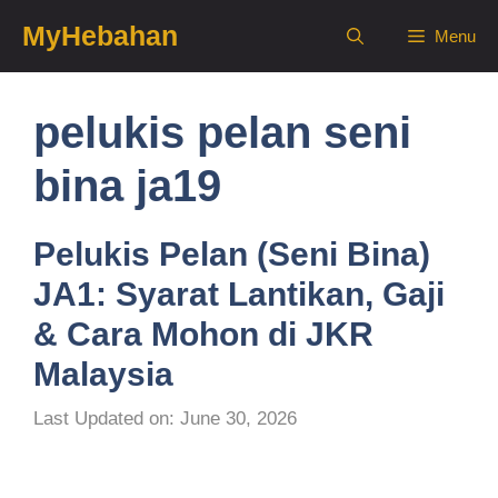
Skip
MyHebahan
Menu
to
content
pelukis pelan seni
bina ja19
Pelukis Pelan (Seni Bina)
JA1: Syarat Lantikan, Gaji
& Cara Mohon di JKR
Malaysia
Last Updated on: June 30, 2026