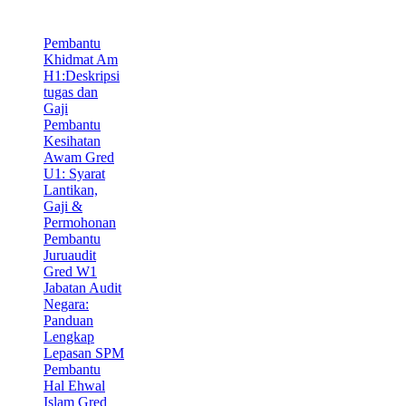
Pembantu
Khidmat Am
H1:Deskripsi
tugas dan
Gaji
Pembantu
Kesihatan
Awam Gred
U1: Syarat
Lantikan,
Gaji &
Permohonan
Pembantu
Juruaudit
Gred W1
Jabatan Audit
Negara:
Panduan
Lengkap
Lepasan SPM
Pembantu
Hal Ehwal
Islam Gred