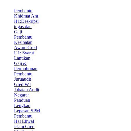
Pembantu
Khidmat Am
H1:Deskripsi
tugas dan
Gaji
Pembantu
Kesihatan
Awam Gred
U1: Syarat
Lantikan,
Gaji &
Permohonan
Pembantu
Juruaudit
Gred W1
Jabatan Audit
Negara:
Panduan
Lengkap
Lepasan SPM
Pembantu
Hal Ehwal
Islam Gred