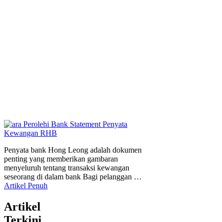
Penyata bank Hong Leong adalah dokumen
penting yang memberikan gambaran
menyeluruh tentang transaksi kewangan
seseorang di dalam bank Bagi pelanggan …
Artikel Penuh
Artikel
Terkini