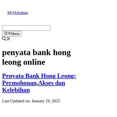
Skip
to
MyHebahan
content
Menu
penyata bank hong
leong online
Penyata Bank Hong Leong:
Permohonan,Akses dan
Kelebihan
Last Updated on: January 19, 2025