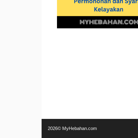
2026© MyHebahan.com