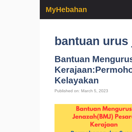
Skip
MyHebahan
to
content
bantuan urus 
Bantuan Mengurus
Kerajaan:Permoho
Kelayakan
Published on: March 5, 2023