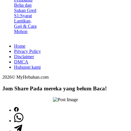
Belia dan
Sukan Gred
S1:Syarat
Lantikan,
Gaji & Cara
Mohon
Home
Privacy Policy
Disclaimer
DMCA
Hubungi kami
2026© MyHebahan.com
Jom Share Pada mereka yang belum Baca!