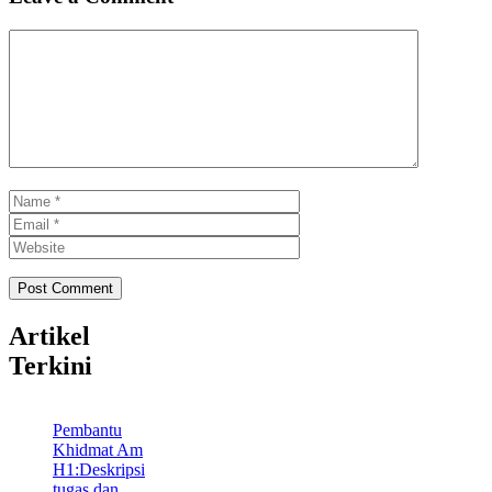
Comment
Name
Email
Website
Artikel
Terkini
Pembantu
Khidmat Am
H1:Deskripsi
tugas dan